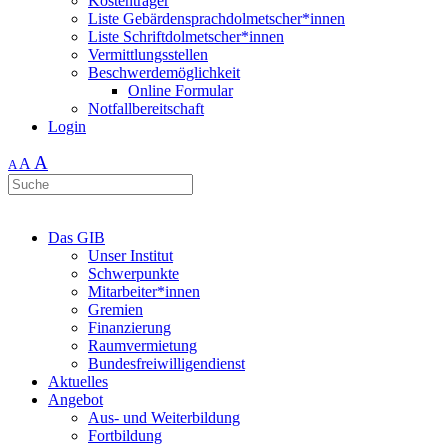
Kostenträger
Liste Gebärdensprachdolmetscher*innen
Liste Schriftdolmetscher*innen
Vermittlungsstellen
Beschwerdemöglichkeit
Online Formular
Notfallbereitschaft
Login
A
A
A
Das GIB
Unser Institut
Schwerpunkte
Mitarbeiter*innen
Gremien
Finanzierung
Raumvermietung
Bundesfreiwilligendienst
Aktuelles
Angebot
Aus- und Weiterbildung
Fortbildung