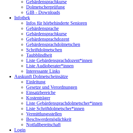
Gebärdensprachkurse
Dolmetscherprüfung
GIB - Downloads
Infothek
Infos für hörbehinderte Senioren
Gebärdensprache
Gebärdensprachkurse
Gebärdensprachdozent
Gebärdensprachdolmetschen
Schriftdolmetschen
Taubblindheit
Liste Gebärdensprachdozent*innen
Liste Audioberater*innen
Interessante Links
Auskunft Dolmetscheinsätze
Einleitung
Gesetze und Verordnungen
Einsatzbereiche
Kostenträger
Liste Gebärdensprachdolmetscher*innen
Liste Schriftdolmetscher*innen
Vermittlungsstellen
Beschwerdemöglichkeit
Notfallbereitschaft
Login