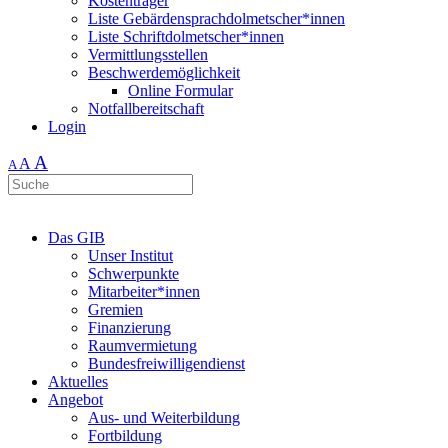
Kostenträger
Liste Gebärdensprachdolmetscher*innen
Liste Schriftdolmetscher*innen
Vermittlungsstellen
Beschwerdemöglichkeit
Online Formular
Notfallbereitschaft
Login
A
A
A
Das GIB
Unser Institut
Schwerpunkte
Mitarbeiter*innen
Gremien
Finanzierung
Raumvermietung
Bundesfreiwilligendienst
Aktuelles
Angebot
Aus- und Weiterbildung
Fortbildung