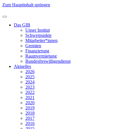
Zum Hauptinhalt springen
Das GIB
Unser Institut
Schwerpunkte
Mitarbeiter*innen
Gremien
Finanzierung
Raumvermietung
Bundesfreiwilligendienst
Aktuelles
2026
2025
2024
2023
2022
2021
2020
2019
2018
2017
2016
2015