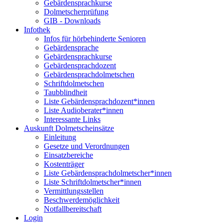
Gebärdensprachkurse
Dolmetscherprüfung
GIB - Downloads
Infothek
Infos für hörbehinderte Senioren
Gebärdensprache
Gebärdensprachkurse
Gebärdensprachdozent
Gebärdensprachdolmetschen
Schriftdolmetschen
Taubblindheit
Liste Gebärdensprachdozent*innen
Liste Audioberater*innen
Interessante Links
Auskunft Dolmetscheinsätze
Einleitung
Gesetze und Verordnungen
Einsatzbereiche
Kostenträger
Liste Gebärdensprachdolmetscher*innen
Liste Schriftdolmetscher*innen
Vermittlungsstellen
Beschwerdemöglichkeit
Notfallbereitschaft
Login