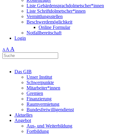
Kostenträger
Liste Gebärdensprachdolmetscher*innen
Liste Schriftdolmetscher*innen
Vermittlungsstellen
Beschwerdemöglichkeit
Online Formular
Notfallbereitschaft
Login
A
A
A
Das GIB
Unser Institut
Schwerpunkte
Mitarbeiter*innen
Gremien
Finanzierung
Raumvermietung
Bundesfreiwilligendienst
Aktuelles
Angebot
Aus- und Weiterbildung
Fortbildung