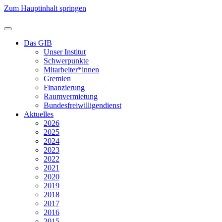
Zum Hauptinhalt springen
Das GIB
Unser Institut
Schwerpunkte
Mitarbeiter*innen
Gremien
Finanzierung
Raumvermietung
Bundesfreiwilligendienst
Aktuelles
2026
2025
2024
2023
2022
2021
2020
2019
2018
2017
2016
2015