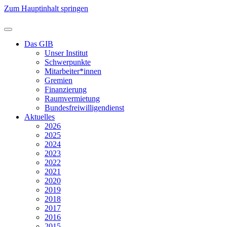
Zum Hauptinhalt springen
Das GIB
Unser Institut
Schwerpunkte
Mitarbeiter*innen
Gremien
Finanzierung
Raumvermietung
Bundesfreiwilligendienst
Aktuelles
2026
2025
2024
2023
2022
2021
2020
2019
2018
2017
2016
2015