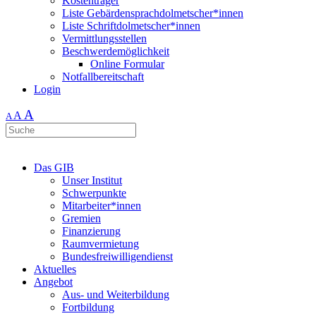
Kostenträger
Liste Gebärdensprachdolmetscher*innen
Liste Schriftdolmetscher*innen
Vermittlungsstellen
Beschwerdemöglichkeit
Online Formular
Notfallbereitschaft
Login
A
A
A
Das GIB
Unser Institut
Schwerpunkte
Mitarbeiter*innen
Gremien
Finanzierung
Raumvermietung
Bundesfreiwilligendienst
Aktuelles
Angebot
Aus- und Weiterbildung
Fortbildung