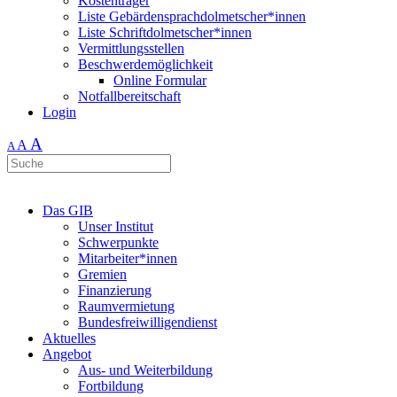
Kostenträger
Liste Gebärdensprachdolmetscher*innen
Liste Schriftdolmetscher*innen
Vermittlungsstellen
Beschwerdemöglichkeit
Online Formular
Notfallbereitschaft
Login
A
A
A
Das GIB
Unser Institut
Schwerpunkte
Mitarbeiter*innen
Gremien
Finanzierung
Raumvermietung
Bundesfreiwilligendienst
Aktuelles
Angebot
Aus- und Weiterbildung
Fortbildung