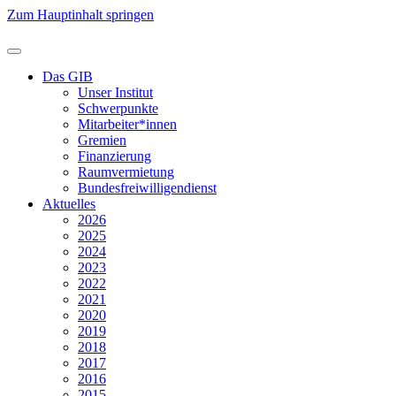
Zum Hauptinhalt springen
Das GIB
Unser Institut
Schwerpunkte
Mitarbeiter*innen
Gremien
Finanzierung
Raumvermietung
Bundesfreiwilligendienst
Aktuelles
2026
2025
2024
2023
2022
2021
2020
2019
2018
2017
2016
2015