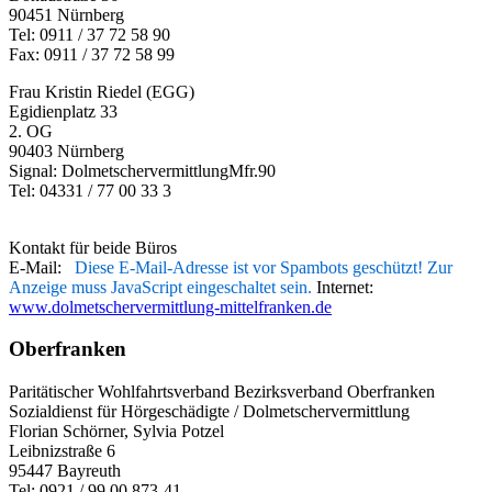
90451 Nürnberg
Tel: 0911 / 37 72 58 90
Fax: 0911 / 37 72 58 99
Frau Kristin Riedel (EGG)
Egidienplatz 33
2. OG
90403 Nürnberg
Signal: DolmetschervermittlungMfr.90
Tel: 04331 / 77 00 33 3
Kontakt für beide Büros
E-Mail:
Diese E-Mail-Adresse ist vor Spambots geschützt! Zur
Anzeige muss JavaScript eingeschaltet sein.
Internet:
www.dolmetschervermittlung-mittelfranken.de
Oberfranken
Paritätischer Wohlfahrtsverband Bezirksverband Oberfranken
Sozialdienst für Hörgeschädigte / Dolmetschervermittlung
Florian Schörner, Sylvia Potzel
Leibnizstraße 6
95447 Bayreuth
Tel: 0921 / 99 00 873-41