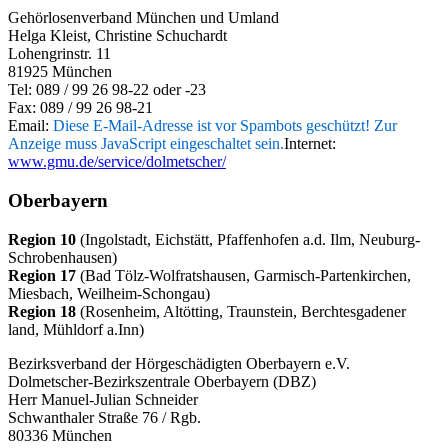
Gehörlosenverband München und Umland
Helga Kleist, Christine Schuchardt
Lohengrinstr. 11
81925 München
Tel: 089 / 99 26 98-22 oder -23
Fax: 089 / 99 26 98-21
Email:
Diese E-Mail-Adresse ist vor Spambots geschützt! Zur
Anzeige muss JavaScript eingeschaltet sein.
Internet:
www.gmu.de/service/dolmetscher/
Oberbayern
Region 10
(Ingolstadt, Eichstätt, Pfaffenhofen a.d. Ilm, Neuburg-
Schrobenhausen)
Region 17
(Bad Tölz-Wolfratshausen, Garmisch-Partenkirchen,
Miesbach, Weilheim-Schongau)
Region 18
(Rosenheim, Altötting, Traunstein, Berchtesgadener
land, Mühldorf a.Inn)
Bezirksverband der Hörgeschädigten Oberbayern e.V.
Dolmetscher-Bezirkszentrale Oberbayern (DBZ)
Herr Manuel-Julian Schneider
Schwanthaler Straße 76 / Rgb.
80336 München