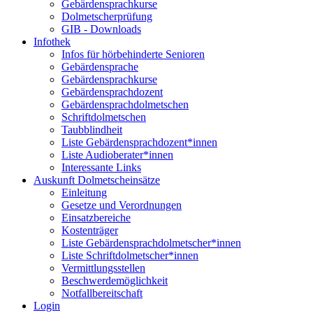
Gebärdensprachkurse
Dolmetscherprüfung
GIB - Downloads
Infothek
Infos für hörbehinderte Senioren
Gebärdensprache
Gebärdensprachkurse
Gebärdensprachdozent
Gebärdensprachdolmetschen
Schriftdolmetschen
Taubblindheit
Liste Gebärdensprachdozent*innen
Liste Audioberater*innen
Interessante Links
Auskunft Dolmetscheinsätze
Einleitung
Gesetze und Verordnungen
Einsatzbereiche
Kostenträger
Liste Gebärdensprachdolmetscher*innen
Liste Schriftdolmetscher*innen
Vermittlungsstellen
Beschwerdemöglichkeit
Notfallbereitschaft
Login