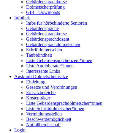
Gebärdensprachkurse
Dolmetscherprüfung
GIB - Downloads
Infothek
Infos für hörbehinderte Senioren
Gebärdensprache
Gebärdensprachkurse
Gebärdensprachdozent
Gebärdensprachdolmetschen
Schriftdolmetschen
Taubblindheit
Liste Gebärdensprachdozent*innen
Liste Audioberater*innen
Interessante Links
Auskunft Dolmetscheinsätze
Einleitung
Gesetze und Verordnungen
Einsatzbereiche
Kostenträger
Liste Gebärdensprachdolmetscher*innen
Liste Schriftdolmetscher*innen
Vermittlungsstellen
Beschwerdemöglichkeit
Notfallbereitschaft
Login