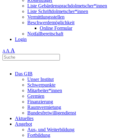
Kostenträger
Liste Gebärdensprachdolmetscher*innen
Liste Schriftdolmetscher*innen
Vermittlungsstellen
Beschwerdemöglichkeit
Online Formular
Notfallbereitschaft
Login
A
A
A
Das GIB
Unser Institut
Schwerpunkte
Mitarbeiter*innen
Gremien
Finanzierung
Raumvermietung
Bundesfreiwilligendienst
Aktuelles
Angebot
Aus- und Weiterbildung
Fortbildung