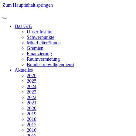
Zum Hauptinhalt springen
Das GIB
Unser Institut
Schwerpunkte
Mitarbeiter*innen
Gremien
Finanzierung
Raumvermietung
Bundesfreiwilligendienst
Aktuelles
2026
2025
2024
2023
2022
2021
2020
2019
2018
2017
2016
2015