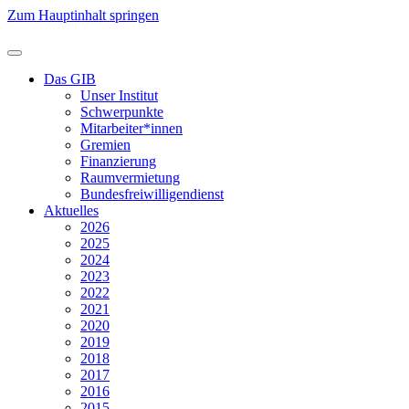
Zum Hauptinhalt springen
Das GIB
Unser Institut
Schwerpunkte
Mitarbeiter*innen
Gremien
Finanzierung
Raumvermietung
Bundesfreiwilligendienst
Aktuelles
2026
2025
2024
2023
2022
2021
2020
2019
2018
2017
2016
2015