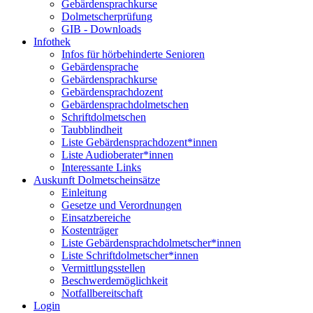
Gebärdensprachkurse
Dolmetscherprüfung
GIB - Downloads
Infothek
Infos für hörbehinderte Senioren
Gebärdensprache
Gebärdensprachkurse
Gebärdensprachdozent
Gebärdensprachdolmetschen
Schriftdolmetschen
Taubblindheit
Liste Gebärdensprachdozent*innen
Liste Audioberater*innen
Interessante Links
Auskunft Dolmetscheinsätze
Einleitung
Gesetze und Verordnungen
Einsatzbereiche
Kostenträger
Liste Gebärdensprachdolmetscher*innen
Liste Schriftdolmetscher*innen
Vermittlungsstellen
Beschwerdemöglichkeit
Notfallbereitschaft
Login