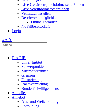
Kostenträger
Liste Gebärdensprachdolmetscher*innen
Liste Schriftdolmetscher*innen
Vermittlungsstellen
Beschwerdemöglichkeit
Online Formular
Notfallbereitschaft
Login
A
A
A
Das GIB
Unser Institut
Schwerpunkte
Mitarbeiter*innen
Gremien
Finanzierung
Raumvermietung
Bundesfreiwilligendienst
Aktuelles
Angebot
Aus- und Weiterbildung
Fortbildung