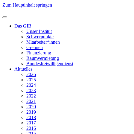
Zum Hauptinhalt springen
Das GIB
Unser Institut
Schwerpunkte
Mitarbeiter*innen
Gremien
Finanzierung
Raumvermietung
Bundesfreiwilligendienst
Aktuelles
2026
2025
2024
2023
2022
2021
2020
2019
2018
2017
2016
2015