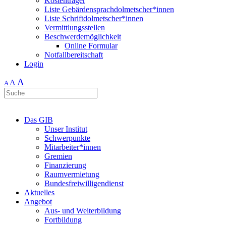
Kostenträger
Liste Gebärdensprachdolmetscher*innen
Liste Schriftdolmetscher*innen
Vermittlungsstellen
Beschwerdemöglichkeit
Online Formular
Notfallbereitschaft
Login
A
A
A
Das GIB
Unser Institut
Schwerpunkte
Mitarbeiter*innen
Gremien
Finanzierung
Raumvermietung
Bundesfreiwilligendienst
Aktuelles
Angebot
Aus- und Weiterbildung
Fortbildung