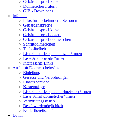
Gebärdensprachkurse
Dolmetscherprüfung
GIB - Downloads
Infothek
Infos für hörbehinderte Senioren
Gebärdensprache
Gebärdensprachkurse
Gebärdensprachdozent
Gebärdensprachdolmetschen
Schriftdolmetschen
Taubblindheit
Liste Gebärdensprachdozent*innen
Liste Audioberater*innen
Interessante Links
Auskunft Dolmetscheinsätze
Einleitung
Gesetze und Verordnungen
Einsatzbereiche
Kostenträger
Liste Gebärdensprachdolmetscher*innen
Liste Schriftdolmetscher*innen
Vermittlungsstellen
Beschwerdemöglichkeit
Notfallbereitschaft
Login