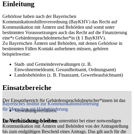
Einleitung
Gehörlose haben nach der Bayerischen
Kommunikationshilfenverordnung (BayKHV) das Recht auf
Kommunikation mit Ämtern und Behörden und somit unter
bestimmten Voraussetzungen auch das Recht auf die Finanzierung
eine*r Gebärdensprachdolmetscher*in (§ 1 BayKHV).
Zu Bayerischen Ämtern und Behörden, mit denen Gehörlose in
bestimmten Fällen Kontakt aufnehmen müssen, gehören
beispielsweise:
Stadt- und Gemeindeverwaltungen (z. B.
Einwohnermeldeamt, Gesundheitsamt, Ordnungsamt)
Landesbehörden (z. B. Finanzamt, Gewerbeaufsichtsamt)
Einsatzbereiche
Der Einsatzbereich für Gebärdensprachdolmetscher*innen ist das
Bayerisches Institut zur Kommunikationsförderung
für Menschen mit Hörbehinderung
Verwaltungsverfahren.
In Verbindung bleiben
Das heißt, Gehörlose werden unterstützt bei einer notwendigen
Kommunikation mit Ämtern und Behörden von der Antragstellung
bis zum endgültigen Bescheid eines Antrags. Das gilt auch für die