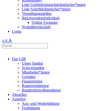
Kostenträger
Liste Gebärdensprachdolmetscher*innen
Liste Schriftdolmetscher*innen
Vermittlungsstellen
Beschwerdemöglichkeit
Online Formular
Notfallbereitschaft
Login
A
A
A
Das GIB
Unser Institut
Schwerpunkte
Mitarbeiter*innen
Gremien
Finanzierung
Raumvermietung
Bundesfreiwilligendienst
Aktuelles
Angebot
Aus- und Weiterbildung
Fortbildung