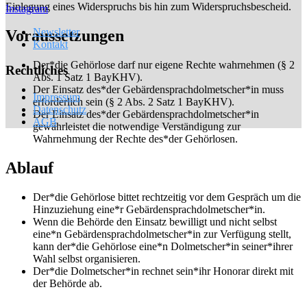
Einlegung eines Widerspruchs bis hin zum Widerspruchsbescheid.
Instagram
Newsletter
Voraussetzungen
Kontakt
Der*die Gehörlose darf nur eigene Rechte wahrnehmen (§ 2
Rechtliches
Abs. 1 Satz 1 BayKHV).
Der Einsatz des*der Gebärdensprachdolmetscher*in muss
Impressum
erforderlich sein (§ 2 Abs. 2 Satz 1 BayKHV).
Datenschutz
Der Einsatz des*der Gebärdensprachdolmetscher*in
AGB
gewährleistet die notwendige Verständigung zur
Wahrnehmung der Rechte des*der Gehörlosen.
Ablauf
Der*die Gehörlose bittet rechtzeitig vor dem Gespräch um die
Hinzuziehung eine*r Gebärdensprachdolmetscher*in.
Wenn die Behörde den Einsatz bewilligt und nicht selbst
eine*n Gebärdensprachdolmetscher*in zur Verfügung stellt,
kann der*die Gehörlose eine*n Dolmetscher*in seiner*ihrer
Wahl selbst organisieren.
Der*die Dolmetscher*in rechnet sein*ihr Honorar direkt mit
der Behörde ab.