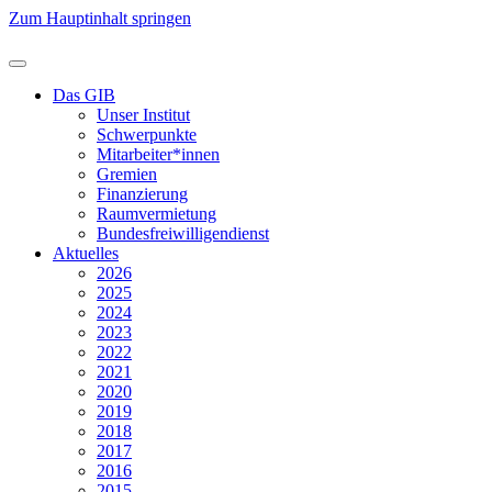
Zum Hauptinhalt springen
Das GIB
Unser Institut
Schwerpunkte
Mitarbeiter*innen
Gremien
Finanzierung
Raumvermietung
Bundesfreiwilligendienst
Aktuelles
2026
2025
2024
2023
2022
2021
2020
2019
2018
2017
2016
2015