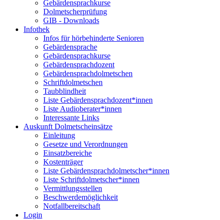
Gebärdensprachkurse
Dolmetscherprüfung
GIB - Downloads
Infothek
Infos für hörbehinderte Senioren
Gebärdensprache
Gebärdensprachkurse
Gebärdensprachdozent
Gebärdensprachdolmetschen
Schriftdolmetschen
Taubblindheit
Liste Gebärdensprachdozent*innen
Liste Audioberater*innen
Interessante Links
Auskunft Dolmetscheinsätze
Einleitung
Gesetze und Verordnungen
Einsatzbereiche
Kostenträger
Liste Gebärdensprachdolmetscher*innen
Liste Schriftdolmetscher*innen
Vermittlungsstellen
Beschwerdemöglichkeit
Notfallbereitschaft
Login