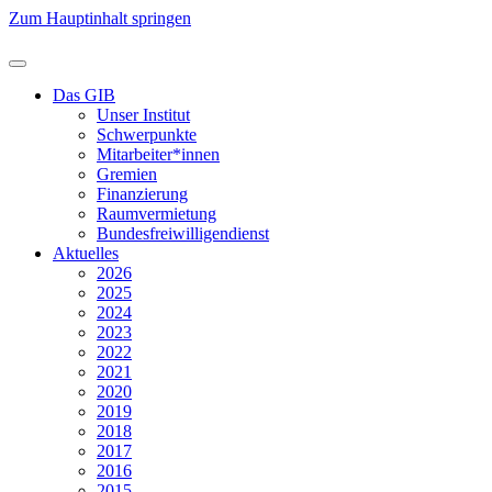
Zum Hauptinhalt springen
Das GIB
Unser Institut
Schwerpunkte
Mitarbeiter*innen
Gremien
Finanzierung
Raumvermietung
Bundesfreiwilligendienst
Aktuelles
2026
2025
2024
2023
2022
2021
2020
2019
2018
2017
2016
2015