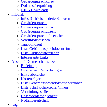
Gebärdensprachkurse
Dolmetscherprüfung
GIB - Downloads
Infothek
Infos für hörbehinderte Senioren
Gebärdensprache
Gebärdensprachkurse
Gebärdensprachdozent
Gebärdensprachdolmetschen
Schriftdolmetschen
Taubblindheit
Liste Gebärdensprachdozent*innen
Liste Audioberater*innen
Interessante Links
Auskunft Dolmetscheinsätze
Einleitung
Gesetze und Verordnungen
Einsatzbereiche
Kostenträger
Liste Gebärdensprachdolmetscher*innen
Liste Schriftdolmetscher*innen
Vermittlungsstellen
Beschwerdemöglichkeit
Notfallbereitschaft
Login