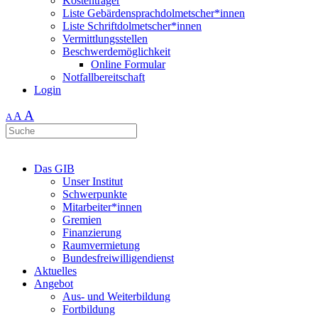
Kostenträger
Liste Gebärdensprachdolmetscher*innen
Liste Schriftdolmetscher*innen
Vermittlungsstellen
Beschwerdemöglichkeit
Online Formular
Notfallbereitschaft
Login
A
A
A
Das GIB
Unser Institut
Schwerpunkte
Mitarbeiter*innen
Gremien
Finanzierung
Raumvermietung
Bundesfreiwilligendienst
Aktuelles
Angebot
Aus- und Weiterbildung
Fortbildung