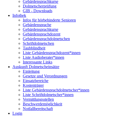
Gebärdensprachkurse
Dolmetscherprüfung
GIB - Downloads
Infothek
Infos für hörbehinderte Senioren
Gebärdensprache
Gebärdensprachkurse
Gebärdensprachdozent
Gebärdensprachdolmetschen
Schriftdolmetschen
Taubblindheit
Liste Gebärdensprachdozent*innen
Liste Audioberater*innen
Interessante Links
Auskunft Dolmetscheinsätze
Einleitung
Gesetze und Verordnungen
Einsatzbereiche
Kostenträger
Liste Gebärdensprachdolmetscher*innen
Liste Schriftdolmetscher*innen
Vermittlungsstellen
Beschwerdemöglichkeit
Notfallbereitschaft
Login