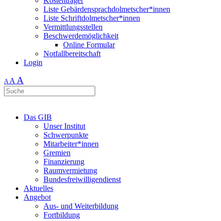
Kostenträger
Liste Gebärdensprachdolmetscher*innen
Liste Schriftdolmetscher*innen
Vermittlungsstellen
Beschwerdemöglichkeit
Online Formular
Notfallbereitschaft
Login
A
A
A
Das GIB
Unser Institut
Schwerpunkte
Mitarbeiter*innen
Gremien
Finanzierung
Raumvermietung
Bundesfreiwilligendienst
Aktuelles
Angebot
Aus- und Weiterbildung
Fortbildung