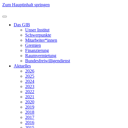
Zum Hauptinhalt springen
Das GIB
Unser Institut
Schwerpunkte
Mitarbeiter*innen
Gremien
Finanzierung
Raumvermietung
Bundesfreiwilligendienst
Aktuelles
2026
2025
2024
2023
2022
2021
2020
2019
2018
2017
2016
2015