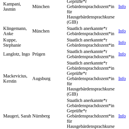
Geprüfte*r
Kampani,
München
Gebärdensprachdozent*in
Info
Jasmin
für
Hausgebärdensprachkurse
(GIB)
Klingemann,
Staatlich anerkannte*r
München
Info
Anke
Gebärdensprachdozent*in
Kuppe,
Staatlich anerkannte*r
Info
Stephanie
Gebärdensprachdozent*in
Staatlich anerkannte*r
Langlotz, Ingo
Prügen
Info
Gebärdensprachdozent*in
Staatlich anerkannte*r
Gebärdensprachdozent*in
Geprüfte*r
Mackevicius,
Augsburg
Gebärdensprachdozent*in
Info
Kerstin
für
Hausgebärdensprachkurse
(GIB)
Staatlich anerkannte*r
Gebärdensprachdozent*in
Geprüfte*r
Maugeri, Sarah
Nürnberg
Gebärdensprachdozent*in
Info
für
Hausgebärdensprachkurse