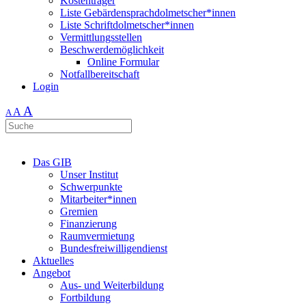
Kostenträger
Liste Gebärdensprachdolmetscher*innen
Liste Schriftdolmetscher*innen
Vermittlungsstellen
Beschwerdemöglichkeit
Online Formular
Notfallbereitschaft
Login
A
A
A
Das GIB
Unser Institut
Schwerpunkte
Mitarbeiter*innen
Gremien
Finanzierung
Raumvermietung
Bundesfreiwilligendienst
Aktuelles
Angebot
Aus- und Weiterbildung
Fortbildung