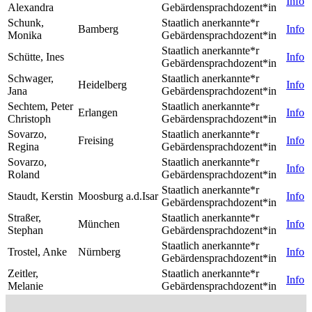
Info
Alexandra
Gebärdensprachdozent*in
Schunk,
Staatlich anerkannte*r
Bamberg
Info
Monika
Gebärdensprachdozent*in
Staatlich anerkannte*r
Schütte, Ines
Info
Gebärdensprachdozent*in
Schwager,
Staatlich anerkannte*r
Heidelberg
Info
Jana
Gebärdensprachdozent*in
Sechtem, Peter
Staatlich anerkannte*r
Erlangen
Info
Christoph
Gebärdensprachdozent*in
Sovarzo,
Staatlich anerkannte*r
Freising
Info
Regina
Gebärdensprachdozent*in
Sovarzo,
Staatlich anerkannte*r
Info
Roland
Gebärdensprachdozent*in
Staatlich anerkannte*r
Staudt, Kerstin
Moosburg a.d.Isar
Info
Gebärdensprachdozent*in
Straßer,
Staatlich anerkannte*r
München
Info
Stephan
Gebärdensprachdozent*in
Staatlich anerkannte*r
Trostel, Anke
Nürnberg
Info
Gebärdensprachdozent*in
Zeitler,
Staatlich anerkannte*r
Info
Melanie
Gebärdensprachdozent*in