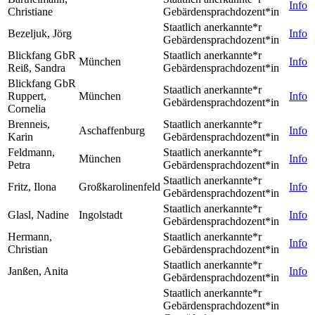
Info
Christiane
Gebärdensprachdozent*in
Staatlich anerkannte*r
Bezeljuk, Jörg
Info
Gebärdensprachdozent*in
Blickfang GbR
Staatlich anerkannte*r
München
Info
Reiß, Sandra
Gebärdensprachdozent*in
Blickfang GbR
Staatlich anerkannte*r
Ruppert,
München
Info
Gebärdensprachdozent*in
Cornelia
Brenneis,
Staatlich anerkannte*r
Aschaffenburg
Info
Karin
Gebärdensprachdozent*in
Feldmann,
Staatlich anerkannte*r
München
Info
Petra
Gebärdensprachdozent*in
Staatlich anerkannte*r
Fritz, Ilona
Großkarolinenfeld
Info
Gebärdensprachdozent*in
Staatlich anerkannte*r
Glasl, Nadine
Ingolstadt
Info
Gebärdensprachdozent*in
Hermann,
Staatlich anerkannte*r
Info
Christian
Gebärdensprachdozent*in
Staatlich anerkannte*r
Janßen, Anita
Info
Gebärdensprachdozent*in
Staatlich anerkannte*r
Gebärdensprachdozent*in