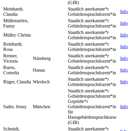
(GIB)
Meinhardt,
Staatlich anerkannte*r
Info
Claudia
Gebärdensprachdozent*in
Müllensiefen,
Staatlich anerkannte*r
Info
Fanny
Gebärdensprachdozent*in
Staatlich anerkannte*r
Müller, Christa
Info
Gebärdensprachdozent*in
Reinhardt,
Staatlich anerkannte*r
Info
Rosa
Gebärdensprachdozent*in
Renner,
Staatlich anerkannte*r
Nürnberg
Info
Victoria
Gebärdensprachdozent*in
Ruess,
Staatlich anerkannte*r
Hanau
Info
Cornelia
Gebärdensprachdozent*in
Staatlich anerkannte*r
Rüger, Claudia
Wiesloch
Info
Gebärdensprachdozent*in
Staatlich anerkannte*r
Gebärdensprachdozent*in
Geprüfte*r
Sailer, Jenny
München
Gebärdensprachdozent*in
Info
für
Hausgebärdensprachkurse
(GIB)
Schmidt,
Staatlich anerkannte*r