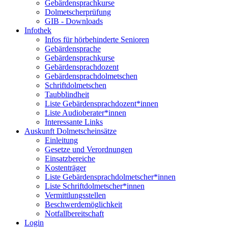
Gebärdensprachkurse
Dolmetscherprüfung
GIB - Downloads
Infothek
Infos für hörbehinderte Senioren
Gebärdensprache
Gebärdensprachkurse
Gebärdensprachdozent
Gebärdensprachdolmetschen
Schriftdolmetschen
Taubblindheit
Liste Gebärdensprachdozent*innen
Liste Audioberater*innen
Interessante Links
Auskunft Dolmetscheinsätze
Einleitung
Gesetze und Verordnungen
Einsatzbereiche
Kostenträger
Liste Gebärdensprachdolmetscher*innen
Liste Schriftdolmetscher*innen
Vermittlungsstellen
Beschwerdemöglichkeit
Notfallbereitschaft
Login