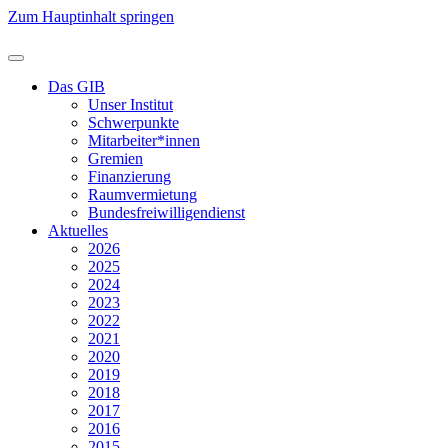
Zum Hauptinhalt springen
Das GIB
Unser Institut
Schwerpunkte
Mitarbeiter*innen
Gremien
Finanzierung
Raumvermietung
Bundesfreiwilligendienst
Aktuelles
2026
2025
2024
2023
2022
2021
2020
2019
2018
2017
2016
2015