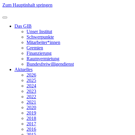
Zum Hauptinhalt springen
Das GIB
Unser Institut
Schwerpunkte
Mitarbeiter*innen
Gremien
Finanzierung
Raumvermietung
Bundesfreiwilligendienst
Aktuelles
2026
2025
2024
2023
2022
2021
2020
2019
2018
2017
2016
2015