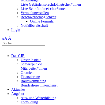
Kostenträger
Liste Gebärdensprachdolmetscher*innen
Liste Schriftdolmetscher*innen
Vermittlungsstellen
Beschwerdemöglichkeit
Online Formular
Notfallbereitschaft
Login
A
A
A
Das GIB
Unser Institut
Schwerpunkte
Mitarbeiter*innen
Gremien
Finanzierung
Raumvermietung
Bundesfreiwilligendienst
Aktuelles
Angebot
Aus- und Weiterbildung
Fortbildung