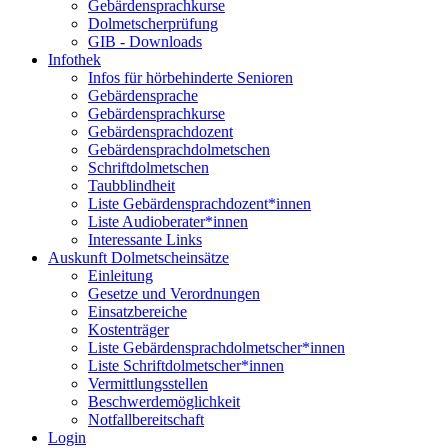
Gebärdensprachkurse
Dolmetscherprüfung
GIB - Downloads
Infothek
Infos für hörbehinderte Senioren
Gebärdensprache
Gebärdensprachkurse
Gebärdensprachdozent
Gebärdensprachdolmetschen
Schriftdolmetschen
Taubblindheit
Liste Gebärdensprachdozent*innen
Liste Audioberater*innen
Interessante Links
Auskunft Dolmetscheinsätze
Einleitung
Gesetze und Verordnungen
Einsatzbereiche
Kostenträger
Liste Gebärdensprachdolmetscher*innen
Liste Schriftdolmetscher*innen
Vermittlungsstellen
Beschwerdemöglichkeit
Notfallbereitschaft
Login