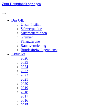
Zum Hauptinhalt springen
Das GIB
Unser Institut
Schwerpunkte
Mitarbeiter*innen
Gremien
Finanzierung
Raumvermietung
Bundesfreiwilligendienst
Aktuelles
2026
2025
2024
2023
2022
2021
2020
2019
2018
2017
2016
2015