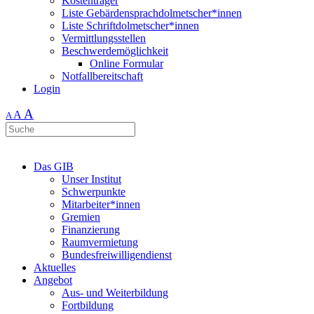
Kostenträger
Liste Gebärdensprachdolmetscher*innen
Liste Schriftdolmetscher*innen
Vermittlungsstellen
Beschwerdemöglichkeit
Online Formular
Notfallbereitschaft
Login
A
A
A
Das GIB
Unser Institut
Schwerpunkte
Mitarbeiter*innen
Gremien
Finanzierung
Raumvermietung
Bundesfreiwilligendienst
Aktuelles
Angebot
Aus- und Weiterbildung
Fortbildung