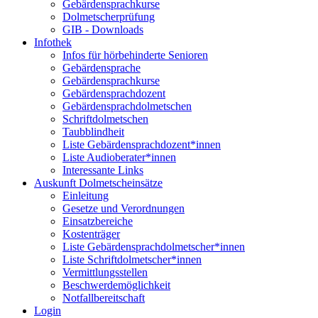
Gebärdensprachkurse
Dolmetscherprüfung
GIB - Downloads
Infothek
Infos für hörbehinderte Senioren
Gebärdensprache
Gebärdensprachkurse
Gebärdensprachdozent
Gebärdensprachdolmetschen
Schriftdolmetschen
Taubblindheit
Liste Gebärdensprachdozent*innen
Liste Audioberater*innen
Interessante Links
Auskunft Dolmetscheinsätze
Einleitung
Gesetze und Verordnungen
Einsatzbereiche
Kostenträger
Liste Gebärdensprachdolmetscher*innen
Liste Schriftdolmetscher*innen
Vermittlungsstellen
Beschwerdemöglichkeit
Notfallbereitschaft
Login