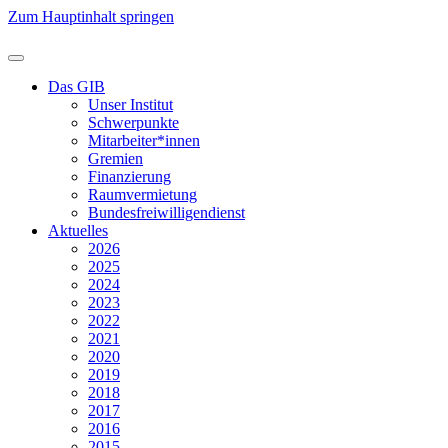
Zum Hauptinhalt springen
Das GIB
Unser Institut
Schwerpunkte
Mitarbeiter*innen
Gremien
Finanzierung
Raumvermietung
Bundesfreiwilligendienst
Aktuelles
2026
2025
2024
2023
2022
2021
2020
2019
2018
2017
2016
2015