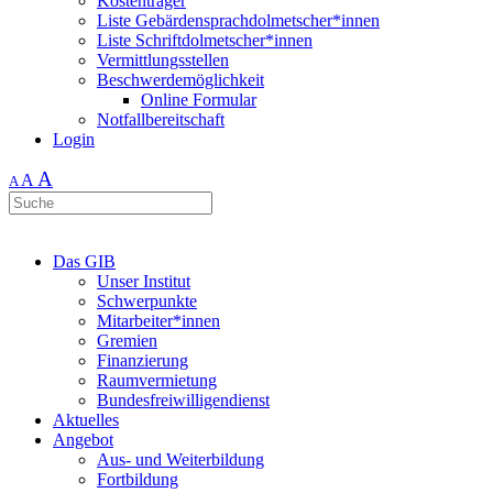
Kostenträger
Liste Gebärdensprachdolmetscher*innen
Liste Schriftdolmetscher*innen
Vermittlungsstellen
Beschwerdemöglichkeit
Online Formular
Notfallbereitschaft
Login
A
A
A
Das GIB
Unser Institut
Schwerpunkte
Mitarbeiter*innen
Gremien
Finanzierung
Raumvermietung
Bundesfreiwilligendienst
Aktuelles
Angebot
Aus- und Weiterbildung
Fortbildung