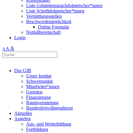
Kostenträger
Liste Gebärdensprachdolmetscher*innen
Liste Schriftdolmetscher*innen
Vermittlungsstellen
Beschwerdemöglichkeit
Online Formular
Notfallbereitschaft
Login
A
A
A
Das GIB
Unser Institut
Schwerpunkte
Mitarbeiter*innen
Gremien
Finanzierung
Raumvermietung
Bundesfreiwilligendienst
Aktuelles
Angebot
Aus- und Weiterbildung
Fortbildung