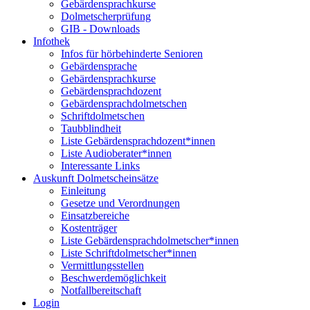
Gebärdensprachkurse
Dolmetscherprüfung
GIB - Downloads
Infothek
Infos für hörbehinderte Senioren
Gebärdensprache
Gebärdensprachkurse
Gebärdensprachdozent
Gebärdensprachdolmetschen
Schriftdolmetschen
Taubblindheit
Liste Gebärdensprachdozent*innen
Liste Audioberater*innen
Interessante Links
Auskunft Dolmetscheinsätze
Einleitung
Gesetze und Verordnungen
Einsatzbereiche
Kostenträger
Liste Gebärdensprachdolmetscher*innen
Liste Schriftdolmetscher*innen
Vermittlungsstellen
Beschwerdemöglichkeit
Notfallbereitschaft
Login