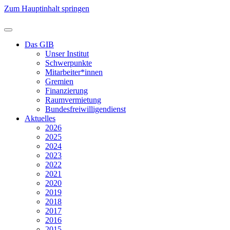
Zum Hauptinhalt springen
Das GIB
Unser Institut
Schwerpunkte
Mitarbeiter*innen
Gremien
Finanzierung
Raumvermietung
Bundesfreiwilligendienst
Aktuelles
2026
2025
2024
2023
2022
2021
2020
2019
2018
2017
2016
2015