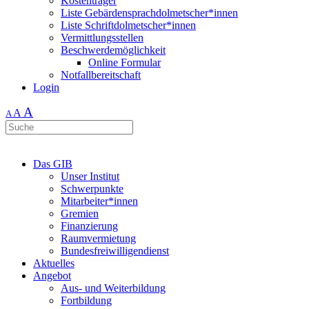
Kostenträger
Liste Gebärdensprachdolmetscher*innen
Liste Schriftdolmetscher*innen
Vermittlungsstellen
Beschwerdemöglichkeit
Online Formular
Notfallbereitschaft
Login
A
A
A
Das GIB
Unser Institut
Schwerpunkte
Mitarbeiter*innen
Gremien
Finanzierung
Raumvermietung
Bundesfreiwilligendienst
Aktuelles
Angebot
Aus- und Weiterbildung
Fortbildung