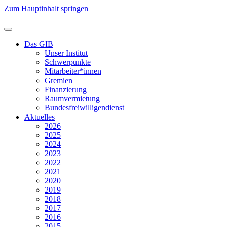
Zum Hauptinhalt springen
Das GIB
Unser Institut
Schwerpunkte
Mitarbeiter*innen
Gremien
Finanzierung
Raumvermietung
Bundesfreiwilligendienst
Aktuelles
2026
2025
2024
2023
2022
2021
2020
2019
2018
2017
2016
2015