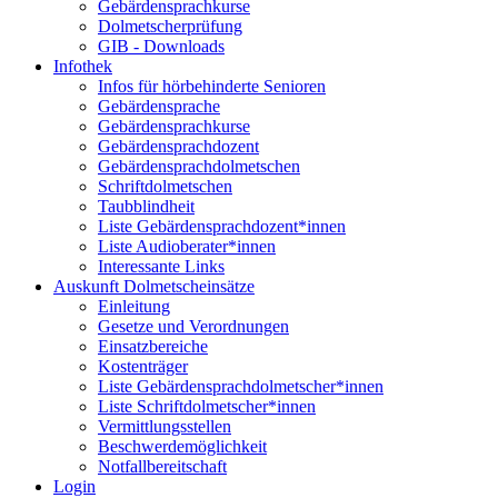
Gebärdensprachkurse
Dolmetscherprüfung
GIB - Downloads
Infothek
Infos für hörbehinderte Senioren
Gebärdensprache
Gebärdensprachkurse
Gebärdensprachdozent
Gebärdensprachdolmetschen
Schriftdolmetschen
Taubblindheit
Liste Gebärdensprachdozent*innen
Liste Audioberater*innen
Interessante Links
Auskunft Dolmetscheinsätze
Einleitung
Gesetze und Verordnungen
Einsatzbereiche
Kostenträger
Liste Gebärdensprachdolmetscher*innen
Liste Schriftdolmetscher*innen
Vermittlungsstellen
Beschwerdemöglichkeit
Notfallbereitschaft
Login