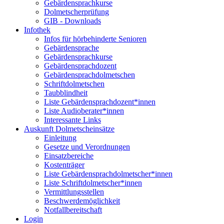
Gebärdensprachkurse
Dolmetscherprüfung
GIB - Downloads
Infothek
Infos für hörbehinderte Senioren
Gebärdensprache
Gebärdensprachkurse
Gebärdensprachdozent
Gebärdensprachdolmetschen
Schriftdolmetschen
Taubblindheit
Liste Gebärdensprachdozent*innen
Liste Audioberater*innen
Interessante Links
Auskunft Dolmetscheinsätze
Einleitung
Gesetze und Verordnungen
Einsatzbereiche
Kostenträger
Liste Gebärdensprachdolmetscher*innen
Liste Schriftdolmetscher*innen
Vermittlungsstellen
Beschwerdemöglichkeit
Notfallbereitschaft
Login