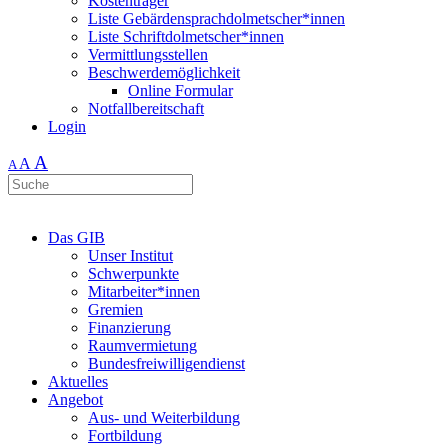
Kostenträger
Liste Gebärdensprachdolmetscher*innen
Liste Schriftdolmetscher*innen
Vermittlungsstellen
Beschwerdemöglichkeit
Online Formular
Notfallbereitschaft
Login
A
A
A
Das GIB
Unser Institut
Schwerpunkte
Mitarbeiter*innen
Gremien
Finanzierung
Raumvermietung
Bundesfreiwilligendienst
Aktuelles
Angebot
Aus- und Weiterbildung
Fortbildung