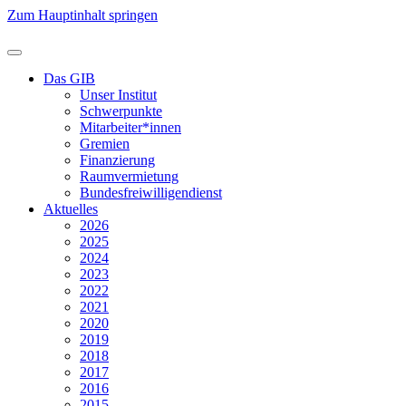
Zum Hauptinhalt springen
Das GIB
Unser Institut
Schwerpunkte
Mitarbeiter*innen
Gremien
Finanzierung
Raumvermietung
Bundesfreiwilligendienst
Aktuelles
2026
2025
2024
2023
2022
2021
2020
2019
2018
2017
2016
2015