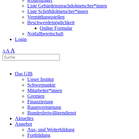
Kostenträger
Liste Gebärdensprachdolmetscher*innen
Liste Schriftdolmetscher*innen
Vermittlungsstellen
Beschwerdemöglichkeit
Online Formular
Notfallbereitschaft
Login
A
A
A
Das GIB
Unser Institut
Schwerpunkte
Mitarbeiter*innen
Gremien
Finanzierung
Raumvermietung
Bundesfreiwilligendienst
Aktuelles
Angebot
Aus- und Weiterbildung
Fortbildung