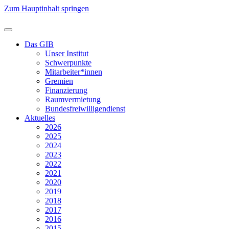
Zum Hauptinhalt springen
Das GIB
Unser Institut
Schwerpunkte
Mitarbeiter*innen
Gremien
Finanzierung
Raumvermietung
Bundesfreiwilligendienst
Aktuelles
2026
2025
2024
2023
2022
2021
2020
2019
2018
2017
2016
2015