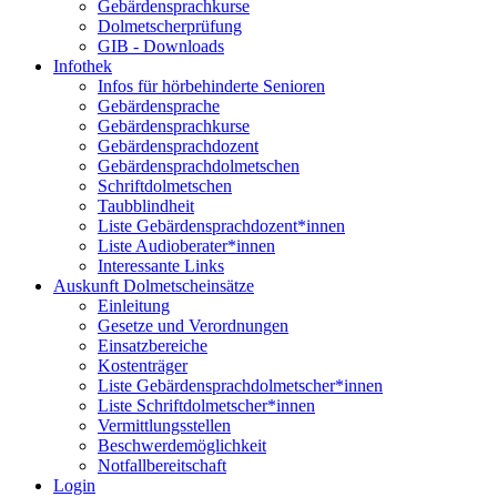
Gebärdensprachkurse
Dolmetscherprüfung
GIB - Downloads
Infothek
Infos für hörbehinderte Senioren
Gebärdensprache
Gebärdensprachkurse
Gebärdensprachdozent
Gebärdensprachdolmetschen
Schriftdolmetschen
Taubblindheit
Liste Gebärdensprachdozent*innen
Liste Audioberater*innen
Interessante Links
Auskunft Dolmetscheinsätze
Einleitung
Gesetze und Verordnungen
Einsatzbereiche
Kostenträger
Liste Gebärdensprachdolmetscher*innen
Liste Schriftdolmetscher*innen
Vermittlungsstellen
Beschwerdemöglichkeit
Notfallbereitschaft
Login