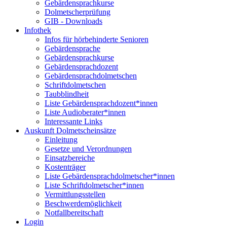
Gebärdensprachkurse
Dolmetscherprüfung
GIB - Downloads
Infothek
Infos für hörbehinderte Senioren
Gebärdensprache
Gebärdensprachkurse
Gebärdensprachdozent
Gebärdensprachdolmetschen
Schriftdolmetschen
Taubblindheit
Liste Gebärdensprachdozent*innen
Liste Audioberater*innen
Interessante Links
Auskunft Dolmetscheinsätze
Einleitung
Gesetze und Verordnungen
Einsatzbereiche
Kostenträger
Liste Gebärdensprachdolmetscher*innen
Liste Schriftdolmetscher*innen
Vermittlungsstellen
Beschwerdemöglichkeit
Notfallbereitschaft
Login