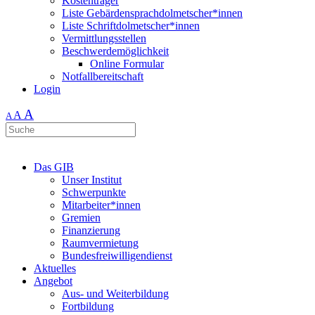
Kostenträger
Liste Gebärdensprachdolmetscher*innen
Liste Schriftdolmetscher*innen
Vermittlungsstellen
Beschwerdemöglichkeit
Online Formular
Notfallbereitschaft
Login
A
A
A
Das GIB
Unser Institut
Schwerpunkte
Mitarbeiter*innen
Gremien
Finanzierung
Raumvermietung
Bundesfreiwilligendienst
Aktuelles
Angebot
Aus- und Weiterbildung
Fortbildung