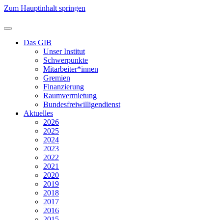
Zum Hauptinhalt springen
Das GIB
Unser Institut
Schwerpunkte
Mitarbeiter*innen
Gremien
Finanzierung
Raumvermietung
Bundesfreiwilligendienst
Aktuelles
2026
2025
2024
2023
2022
2021
2020
2019
2018
2017
2016
2015