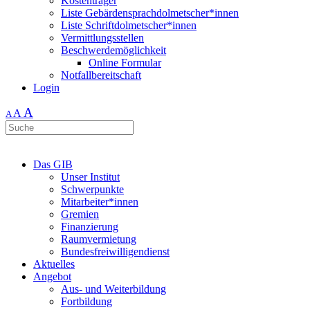
Kostenträger
Liste Gebärdensprachdolmetscher*innen
Liste Schriftdolmetscher*innen
Vermittlungsstellen
Beschwerdemöglichkeit
Online Formular
Notfallbereitschaft
Login
A
A
A
Das GIB
Unser Institut
Schwerpunkte
Mitarbeiter*innen
Gremien
Finanzierung
Raumvermietung
Bundesfreiwilligendienst
Aktuelles
Angebot
Aus- und Weiterbildung
Fortbildung