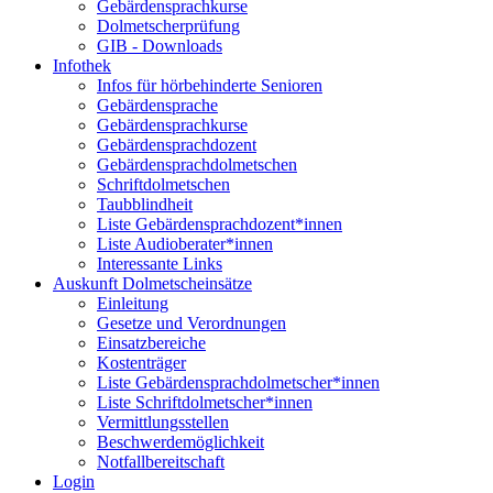
Gebärdensprachkurse
Dolmetscherprüfung
GIB - Downloads
Infothek
Infos für hörbehinderte Senioren
Gebärdensprache
Gebärdensprachkurse
Gebärdensprachdozent
Gebärdensprachdolmetschen
Schriftdolmetschen
Taubblindheit
Liste Gebärdensprachdozent*innen
Liste Audioberater*innen
Interessante Links
Auskunft Dolmetscheinsätze
Einleitung
Gesetze und Verordnungen
Einsatzbereiche
Kostenträger
Liste Gebärdensprachdolmetscher*innen
Liste Schriftdolmetscher*innen
Vermittlungsstellen
Beschwerdemöglichkeit
Notfallbereitschaft
Login