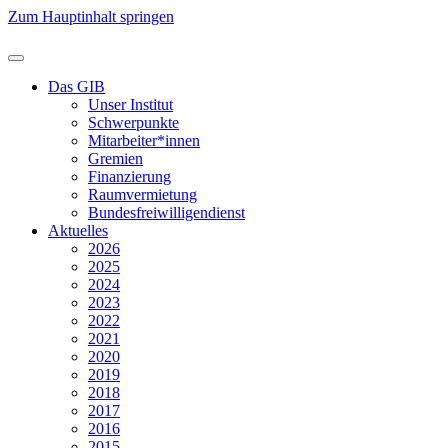
Zum Hauptinhalt springen
Das GIB
Unser Institut
Schwerpunkte
Mitarbeiter*innen
Gremien
Finanzierung
Raumvermietung
Bundesfreiwilligendienst
Aktuelles
2026
2025
2024
2023
2022
2021
2020
2019
2018
2017
2016
2015