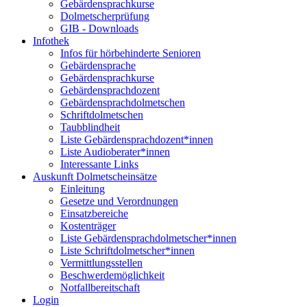
Gebärdensprachkurse
Dolmetscherprüfung
GIB - Downloads
Infothek
Infos für hörbehinderte Senioren
Gebärdensprache
Gebärdensprachkurse
Gebärdensprachdozent
Gebärdensprachdolmetschen
Schriftdolmetschen
Taubblindheit
Liste Gebärdensprachdozent*innen
Liste Audioberater*innen
Interessante Links
Auskunft Dolmetscheinsätze
Einleitung
Gesetze und Verordnungen
Einsatzbereiche
Kostenträger
Liste Gebärdensprachdolmetscher*innen
Liste Schriftdolmetscher*innen
Vermittlungsstellen
Beschwerdemöglichkeit
Notfallbereitschaft
Login