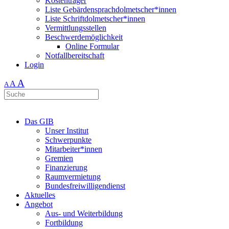
Kostenträger
Liste Gebärdensprachdolmetscher*innen
Liste Schriftdolmetscher*innen
Vermittlungsstellen
Beschwerdemöglichkeit
Online Formular
Notfallbereitschaft
Login
A
A
A
Das GIB
Unser Institut
Schwerpunkte
Mitarbeiter*innen
Gremien
Finanzierung
Raumvermietung
Bundesfreiwilligendienst
Aktuelles
Angebot
Aus- und Weiterbildung
Fortbildung