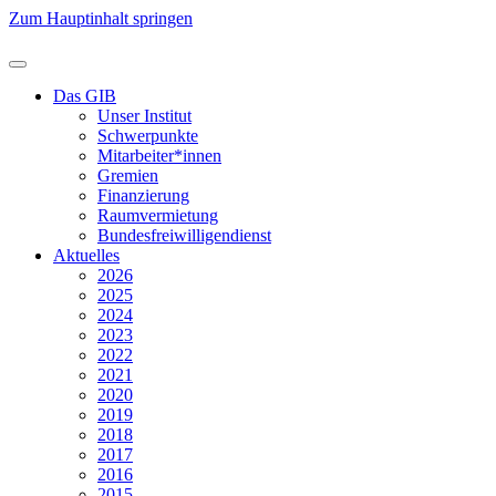
Zum Hauptinhalt springen
Das GIB
Unser Institut
Schwerpunkte
Mitarbeiter*innen
Gremien
Finanzierung
Raumvermietung
Bundesfreiwilligendienst
Aktuelles
2026
2025
2024
2023
2022
2021
2020
2019
2018
2017
2016
2015