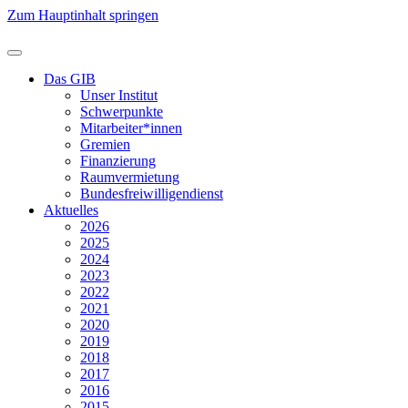
Zum Hauptinhalt springen
Das GIB
Unser Institut
Schwerpunkte
Mitarbeiter*innen
Gremien
Finanzierung
Raumvermietung
Bundesfreiwilligendienst
Aktuelles
2026
2025
2024
2023
2022
2021
2020
2019
2018
2017
2016
2015