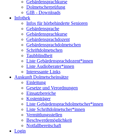
Gebärdensprachkurse
Dolmetscherprüfung
GIB - Downloads
Infothek
Infos für hörbehinderte Senioren
Gebärdensprache
Gebärdensprachkurse
Gebärdensprachdozent
Gebärdensprachdolmetschen
Schriftdolmetschen
Taubblindheit
Liste Gebärdensprachdozent*innen
Liste Audioberater*innen
Interessante Links
Auskunft Dolmetscheinsätze
Einleitung
Gesetze und Verordnungen
Einsatzbereiche
Kostenträger
Liste Gebärdensprachdolmetscher*innen
Liste Schriftdolmetscher*innen
Vermittlungsstellen
Beschwerdemöglichkeit
Notfallbereitschaft
Login