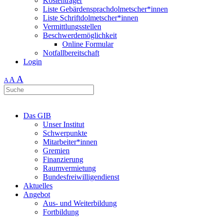
Kostenträger
Liste Gebärdensprachdolmetscher*innen
Liste Schriftdolmetscher*innen
Vermittlungsstellen
Beschwerdemöglichkeit
Online Formular
Notfallbereitschaft
Login
A
A
A
Das GIB
Unser Institut
Schwerpunkte
Mitarbeiter*innen
Gremien
Finanzierung
Raumvermietung
Bundesfreiwilligendienst
Aktuelles
Angebot
Aus- und Weiterbildung
Fortbildung