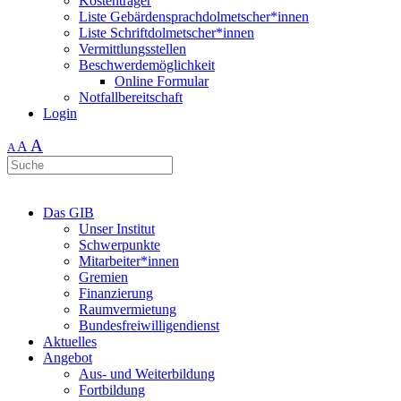
Kostenträger
Liste Gebärdensprachdolmetscher*innen
Liste Schriftdolmetscher*innen
Vermittlungsstellen
Beschwerdemöglichkeit
Online Formular
Notfallbereitschaft
Login
A
A
A
Das GIB
Unser Institut
Schwerpunkte
Mitarbeiter*innen
Gremien
Finanzierung
Raumvermietung
Bundesfreiwilligendienst
Aktuelles
Angebot
Aus- und Weiterbildung
Fortbildung