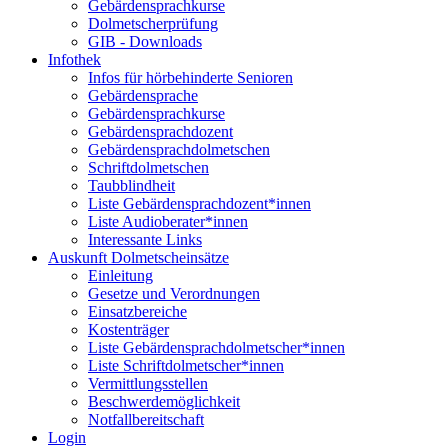
Gebärdensprachkurse
Dolmetscherprüfung
GIB - Downloads
Infothek
Infos für hörbehinderte Senioren
Gebärdensprache
Gebärdensprachkurse
Gebärdensprachdozent
Gebärdensprachdolmetschen
Schriftdolmetschen
Taubblindheit
Liste Gebärdensprachdozent*innen
Liste Audioberater*innen
Interessante Links
Auskunft Dolmetscheinsätze
Einleitung
Gesetze und Verordnungen
Einsatzbereiche
Kostenträger
Liste Gebärdensprachdolmetscher*innen
Liste Schriftdolmetscher*innen
Vermittlungsstellen
Beschwerdemöglichkeit
Notfallbereitschaft
Login