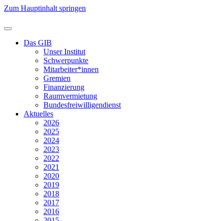
Zum Hauptinhalt springen
Das GIB
Unser Institut
Schwerpunkte
Mitarbeiter*innen
Gremien
Finanzierung
Raumvermietung
Bundesfreiwilligendienst
Aktuelles
2026
2025
2024
2023
2022
2021
2020
2019
2018
2017
2016
2015