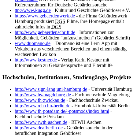
Referenzrahmen für Deutsche Gebärdensprache
ttp://www.kugg.de
- Kultur und Geschichte Gehörloser e.V.
https://www.gebaerdenwerk.de
- die Firma Gebärdenwerk
Hamburg produziert
DGS
-Filme, ihre Homepage enthält
zahlreiche Infos in
DGS
http://www.gebaerdenschrift.de
- Informationen zur
Möglichkeit, Gebärden "aufzuschreiben" (GebärdenSchrift)
www.duomano.de
– Duomano ist eine Lern-App mit
Vokabeln aus verschiedenen Bereichen und einem ständig
wachsenden Lexikon
http://www.kestner.de
- Verlag Karin Kestner mit
Informationen zu Gebärdensprache und Elternhilfe
Hochschulen, Institutionen, Studiengänge, Projekte
http://www.sign-lang.uni-hamburg.de
- Universität Hamburg
http://www.hs-magdeburg.de
- Fachhochschule Magdeburg
http://www.fh-zwickau.de
- Fachhochschule Zwickau
http://www.reha.hu-berlin.de
- Humboldt-Universität Berlin
http://www.fh-potsdam.de/~potsmods/index.html
-
Fachhochschule Potsdam
http://www.rwth-aachen.de
- RTWH Aachen
http://www.deafberlin.de
- Gebärdensprache in der
beruflichen Integration Gehörloser